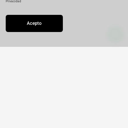
Privacidad
Acepto
Contacto
Sobre nosotros
Oficinas
info@desenchufateviajes.com.ar
+549 115710 8001
PIRES LARANJEIRA ADRIAN JAVIER
Legajo 17762
CUIT 20-24800750-9
Paraná 6444 - 1er Piso - Frente al
Carrefour Express