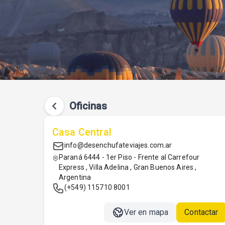
Oficinas
Casa Central
info@desenchufateviajes.com.ar
Paraná 6444 - 1er Piso - Frente al Carrefour
Express , Villa Adelina , Gran Buenos Aires ,
Argentina
(+549) 115710 8001
Ver en mapa
Contactar